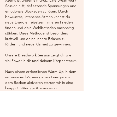
Atems ist ungemein groß. Eine Breathwork 
Session hilft, tief sitzende Spannungen und 
emotionale Blockaden zu lösen. Durch 
bewusstes, intensives Atmen kannst du 
neue Energie freisetzen, inneren Frieden 
finden und dein Wohlbefinden nachhaltig 
stärken. Diese Methode ist besonders 
kraftvoll, um deine innere Balance zu 
fördern und neue Klarheit zu gewinnen.
Unsere Breathwork Session zeigt dir wie 
viel Power in dir und deinem Körper steckt.
Nach einem ordentlichen Warm-Up in dem 
wir unseren körpereigenen Energie aus 
dem Becken aktivieren starten wir in eine 
knapp 1 Stündige Atemsession.
Die Energie die wir erzeugen ist immer 
neutrale Energie. 
Sie verstärkt lediglich was schon da ist. So 
heissen wir alle Emotionen willkommen und 