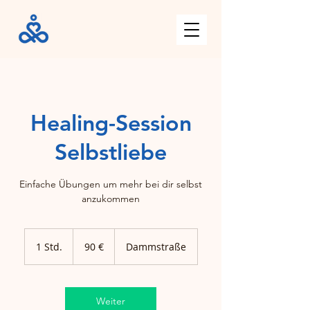
Healing-Session
Selbstliebe
Einfache Übungen um mehr bei dir selbst
anzukommen
90
Euro
1 Std.
1
90 €
Dammstraße
S
t
d
Weiter